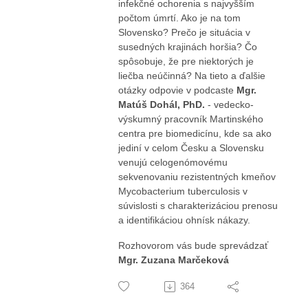
infekčné ochorenia s najvyšším
počtom úmrtí. Ako je na tom
Slovensko? Prečo je situácia v
susedných krajinách horšia? Čo
spôsobuje, že pre niektorých je
liečba neúčinná? Na tieto a ďalšie
otázky odpovie v podcaste
Mgr.
Matúš Dohál, PhD.
- vedecko-
výskumný pracovník Martinského
centra pre biomedicínu, kde sa ako
jediní v celom Česku a Slovensku
venujú celogenómovému
sekvenovaniu rezistentných kmeňov
Mycobacterium tuberculosis v
súvislosti s charakterizáciou prenosu
a identifikáciou ohnísk nákazy.
Rozhovorom vás bude sprevádzať
Mgr. Zuzana Marčeková
364