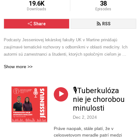
19.6K
38
Downloads
Episodes
Share
RSS
Podcasty Jesseniovej lekárskej fakulty UK v Martine prinášajú 
zaujímavé tematické rozhovory s odborníkmi v oblasti medicíny. Ich 
autormi sú zamestnanci a študenti, ktorých spoločným cieľom je 
informovať, šíriť vzdelanosť či dokonca motivovať v oblastiach známych 
Show more >>
i doposiaľ neprebádaných horizontoch modernej medicíny.
🎙️Tuberkulóza
nie je chorobou
minulosti
Dec 2, 2024
Práve naopak, stále platí, že v
celosvetovom meradle patrí medzi