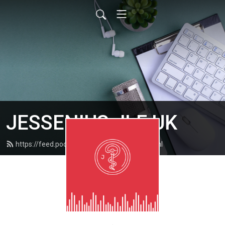
JESSENIUS JLF UK
https://feed.podbean.com/jessenius/feed.xml